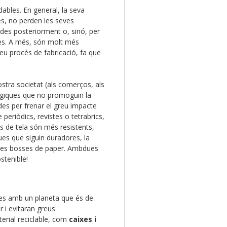
adables. En general, la seva
és, no perden les seves
zades posteriorment o, sinó, per
ones. A més, són molt més
seu procés de fabricació, fa que
ostra societat (als comerços, als
ògiques que no promoguin la
des per frenar el greu impacte
 periòdics, revistes o tetrabrics,
s de tela són més resistents,
es que siguin duradores, la
a les bosses de paper. Ambdues
stenible!
les amb un planeta que és de
r i evitaran greus
terial reciclable, com
caixes i