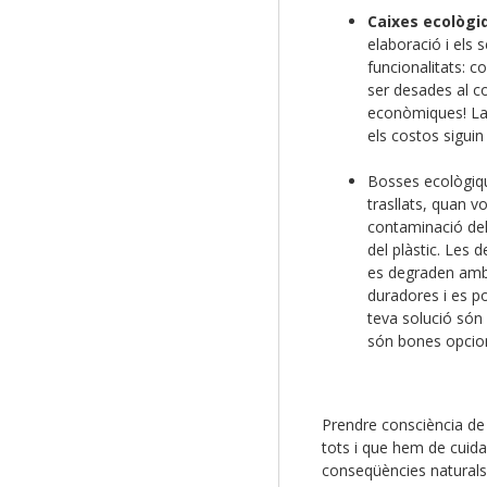
Caixes ecològi
elaboració i els
funcionalitats: c
ser desades al co
econòmiques! La u
els costos sigui
Bosses ecològiq
trasllats, quan 
contaminació del
del plàstic. Les 
es degraden amb 
duradores i es p
teva solució són
són bones opcion
Prendre consciència de 
tots i que hem de cuidar
conseqüències naturals: