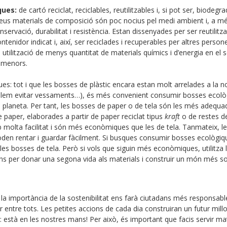
ques:
de cartó reciclat, reciclables, reutilitzables i, si pot ser, biodegr
 seus materials de composició són poc nocius pel medi ambient i, a m
onservació, durabilitat i resistència. Estan dissenyades per ser reutilit
ntenidor indicat i, així, ser reciclades i recuperables per altres pers
tilització de menys quantitat de materials químics i d’energia en el 
n menors.
ues:
tot i que les bosses de plàstic encara estan molt arrelades a la n
volem evitar vessaments…), és més convenient consumir bosses ecol
 planeta. Per tant, les bosses de paper o de tela són les més adequa
de paper, elaborades a partir de paper reciclat tipus
kraft
o de restes de
molta facilitat i són més econòmiques que les de tela. Tanmateix, le
oden rentar i guardar fàcilment. Si busques consumir bosses ecològiqu
 les bosses de tela. Però si vols que siguin més econòmiques, utilitz
s per donar una segona vida als materials i construir un món més so
la importància de la sostenibilitat ens farà ciutadans més responsab
 entre tots. Les petites accions de cada dia construiran un futur millo
 està en les nostres mans! Per això, és important que facis servir ma