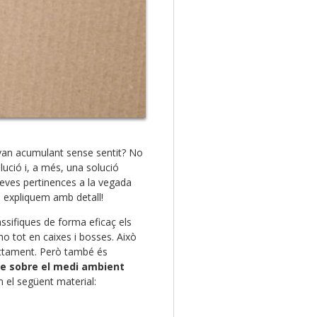
 van acumulant sense sentit? No
ució i, a més, una solució
teves pertinences a la vegada
ho expliquem amb detall!
lassifiques de forma eficaç els
o tot en caixes i bosses. Això
rectament. Però també és
cte sobre el medi ambient
 el següent material: