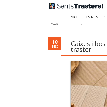
INICI
ELS NOSTRES
Català
18
Caixes i bos
DEC
traster