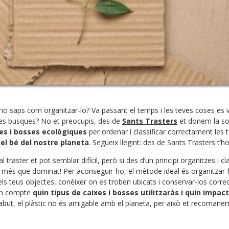
i no saps com organitzar-lo? Va passant el temps i les teves coses es
les busques? No et preocupis, des de
Sants Trasters
et donem la sol
es i bosses ecològiques
per ordenar i classificar correctament les 
el bé del nostre planeta
. Segueix llegint: des de Sants Trasters t’
l traster et pot semblar difícil, però si des d’un principi organitzes i c
às més que dominat! Per aconseguir-ho, el mètode ideal és organitzar-h
 els teus objectes, conèixer on es troben ubicats i conservar-los cor
 en compte
quin tipus de caixes i bosses utilitzaràs i quin impa
but, el plàstic no és amigable amb el planeta, per això et recomanem