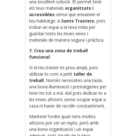
una excel·lent solució. Et permet tenir
els teus materials
organitzats i
accessibles
sense que envaeixin el
teu habitatge. A
Sants Trasters
, pots
trobar un espai a la teva mida per
guardar totes les teves eines i
materials de manera segura i pràctica.
7. Crea una zona de treball
funcional
Si el teu traster és prou ampli, pots
utilitzar-lo com a petit
taller de
treball
. Només necessites una taula,
una bona il·luminació i prestatgeries per
tenir-ho tot a mà. Així pots dedicar-te a
les teves aficions sense ocupar espai a
casa ni haver de recollir constantment.
Mantenir l’ordre quan tens moltes
aficions pot ser un repte, però amb
una bona organització i un espai
adequat, pots gaudir de la teva