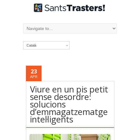
Català
23
APR
Viure en un pis petit
sense desordre:
solucions
d’emmagatzematge
intel·ligents