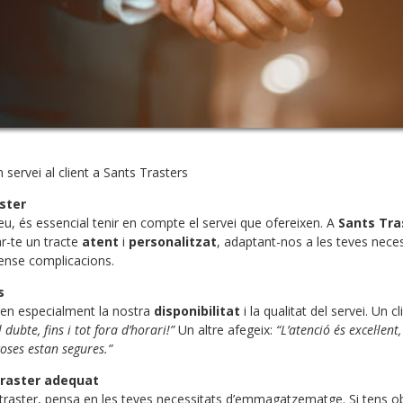
servei al client a Sants Trasters
ster
reu, és essencial tenir en compte el servei que ofereixen. A
Sants Tra
r-te un tracte
atent
i
personalitzat
, adaptant-nos a les teves neces
ense complicacions.
s
oren especialment la nostra
disponibilitat
i la qualitat del servei. Un cl
 dubte, fins i tot fora d’horari!”
Un altre afegeix:
“L’atenció és excel·len
oses estan segures.”
 traster adequat
teu traster, pensa en les teves necessitats d’emmagatzematge. Si tens