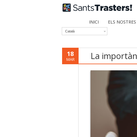
INICI
ELS NOSTRES
Català
18
La importànc
MAR