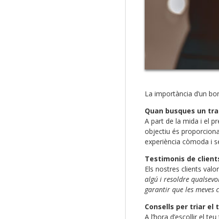
La importància d’un bon 
Quan busques un tra
A part de la mida i el p
objectiu és proporciona
experiència còmoda i s
Testimonis de client
Els nostres clients val
algú i resoldre qualsevol
garantir que les meves c
Consells per triar el
A l’hora d’escollir el 