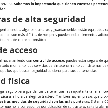
torizada.
Sabemos la importancia que tienen vuestras pertenen
idad
.
as de alta seguridad
 pertenencias, algunos trasteros y guardamuebles están equipados 
rraduras son más difíciles de romper y pueden incluir elementos adic
 sistemas de cierre automático.
de acceso
de almacenamiento con
control de acceso
, puedes estar seguro de qu
en todo momento. Los servicios de almacenamiento con sistemas de 
aquellos que buscan seguridad adicional para sus pertenencias.
d física
ugar seguro para guardar tus pertenencias, es importante tener en c
ógica
a la hora de elegir tu trastero. También hay empresas que prop
stras medidas de seguridad son las más punteras
: Sistema C
tor que no le corresponde por ubicación de su trastero, salta la alarm