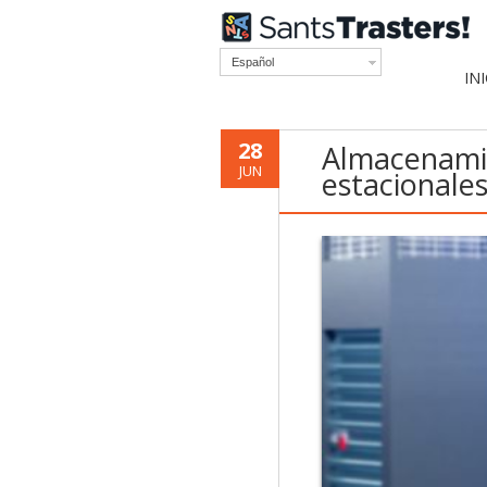
Español
IN
28
Almacenamien
JUN
estacionales